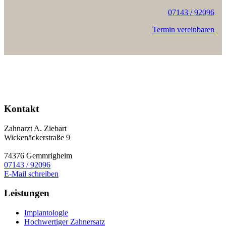
07143 / 92096
Termin vereinbaren
Kontakt
Zahnarzt A. Ziebart
Wickenäckerstraße 9
74376 Gemmrigheim
07143 / 92096
E-Mail schreiben
Leistungen
Implantologie
Hochwertiger Zahnersatz